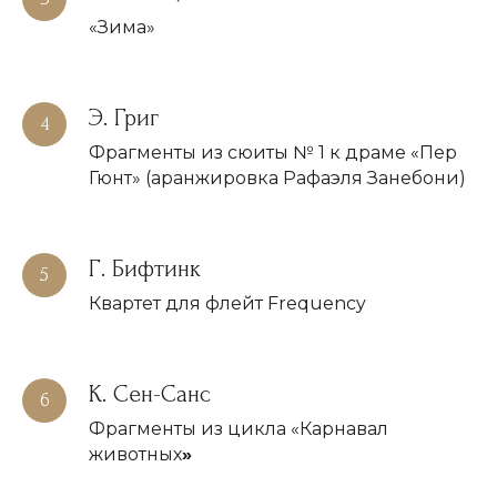
+7-905-780-49-70
«Зима»
ПОЧТА:
events@art2palace.ru
Э. Григ
Фрагменты из сюиты № 1 к драме «Пер
Гюнт» (аранжировка Рафаэля Занебони)
НАВИГАЦИЯ:
О проекте
Афиша
Г. Бифтинк
Концерты в
Останкино
Квартет для флейт Frequency
Концерты в Кусково
Мастер-классы в Кусково
К. Сен-Санс
Фрагменты из цикла «Карнавал
© 2026 Все права защищены
животных
»
Политика конфиденциальности