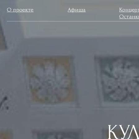
О проекте
Афиша
Концерты в
Останкино
КУЛЬ