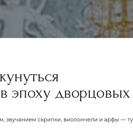
нуться
эпоху дворцовых вече
учанием скрипки, виолончели и арфы — ту самую муз