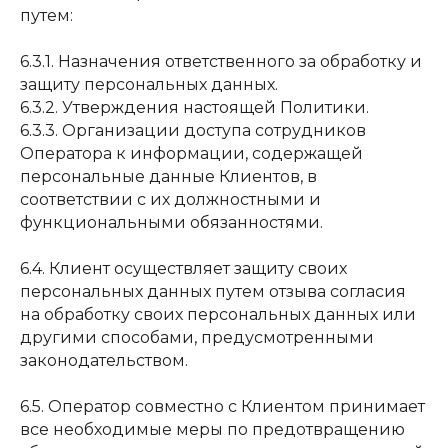
путем:
6.3.1. Назначения ответственного за обработку и
защиту персональных данных.
6.3.2. Утверждения настоящей Политики.
6.3.3. Организации доступа сотрудников
Оператора к информации, содержащей
персональные данные Клиентов, в
соответствии с их должностными и
функциональными обязанностями.
6.4. Клиент осуществляет защиту своих
ОРГАНИЗАТОР:
ООО «Глобал Ивент Солюшнс»
персональных данных путем отзыва согласия
на обработку своих персональных данных или
ОГРН
1257700129720
другими способами, предусмотренными
ИНН
9728152703
законодательством.
КПП
772801001
6.5. Оператор совместно с Клиентом принимает
ПО ВОПРОСАМ СОТРУДНИЧЕСТВА:
все необходимые меры по предотвращению
+7-905-780-49-70