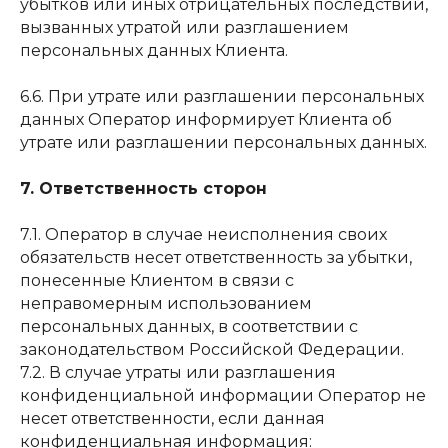
убытков или иных отрицательных последствий,
вызванных утратой или разглашением
ПОЧТА:
персональных данных Клиента.
events@art2palace.ru
6.6. При утрате или разглашении персональных
данных Оператор информирует Клиента об
утрате или разглашении персональных данных.
НАВИГАЦИЯ:
О проекте
7. Ответственность сторон
Афиша
Концерты в
7.1. Оператор в случае неисполнения своих
Останкино
обязательств несет ответственность за убытки,
Концерты в Кусково
понесенные Клиентом в связи с
Мастер-классы в Кусково
неправомерным использованием
персональных данных, в соответствии с
законодательством Российской Федерации.
7.2. В случае утраты или разглашения
© 2026 Все права защищены
конфиденциальной информации Оператор не
Политика конфиденциальности
несет ответственности, если данная
Договор оферты
конфиденциальная информация: