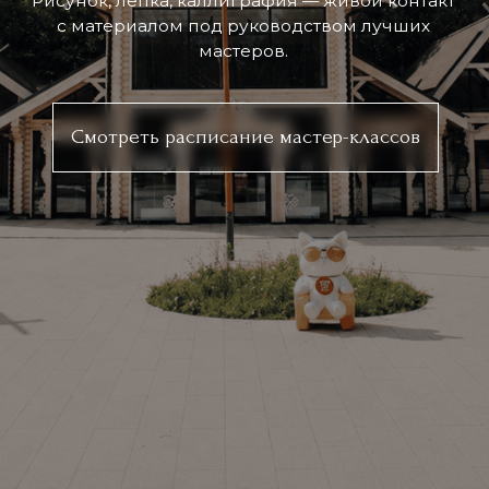
ОРГАНИЗАТОР:
ООО «Глобал Ивент Солюшнс»
ОГРН
1257700129720
ИНН
9728152703
КПП
772801001
ПО ВОПРОСАМ СОТРУДНИЧЕСТВА:
+7-905-780-49-70