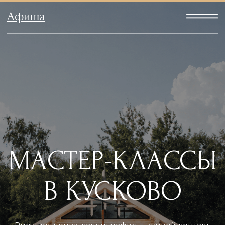
Афиша
МАСТЕР-КЛАССЫ
В КУСКОВО
Рисунок, лепка, каллиграфия — живой контакт
с материалом под руководством лучших
мастеров.
Смотреть расписание мастер-классов