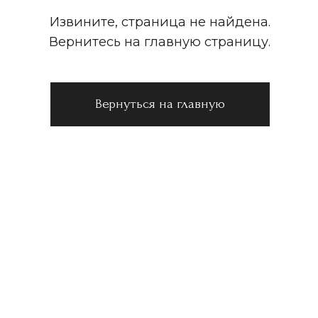
ОРГАНИЗАТОР:
ООО «Глобал Ивент Солюшнс»
ОГРН
1257700129720
ИНН
9728152703
КПП
772801001
ПО ВОПРОСАМ СОТРУДНИЧЕСТВА:
+7-905-780-49-70