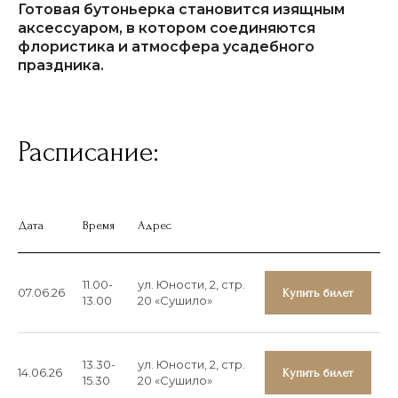
Готовая бутоньерка становится изящным
аксессуаром, в котором соединяются
ОРГАНИЗАТОР:
флористика и атмосфера усадебного
ООО «Глобал Ивент Солюшнс»
праздника.
ОГРН
1257700129720
ИНН
9728152703
КПП
772801001
Расписание:
ПО ВОПРОСАМ СОТРУДНИЧЕСТВА:
+7-905-780-49-70
Дата
Время
Адрес
ПОЧТА:
events@art2palace.ru
11.00-
ул. Юности, 2, стр.
07.06.26
Купить билет
13.00
20 «Сушило»
НАВИГАЦИЯ:
13.30-
ул. Юности, 2, стр.
О проекте
14.06.26
Купить билет
15.30
20 «Сушило»
Афиша