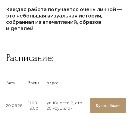
ООО «Глобал Ивент Солюшнс»
Каждая работа получается очень личной —
это небольшая визуальная история,
ОГРН
1257700129720
собранная из впечатлений, образов
ИНН
9728152703
и деталей.
КПП
772801001
ПО ВОПРОСАМ СОТРУДНИЧЕСТВА:
+7-905-780-49-70
Расписание:
ПОЧТА:
events@art2palace.ru
Дата
Время
Адрес
11.00-
ул. Юности, 2, стр.
НАВИГАЦИЯ:
20.06.26
Купить билет
13.00
20 «Сушило»
О проекте
Афиша
Концерты в
Останкино
Концерты в Кусково