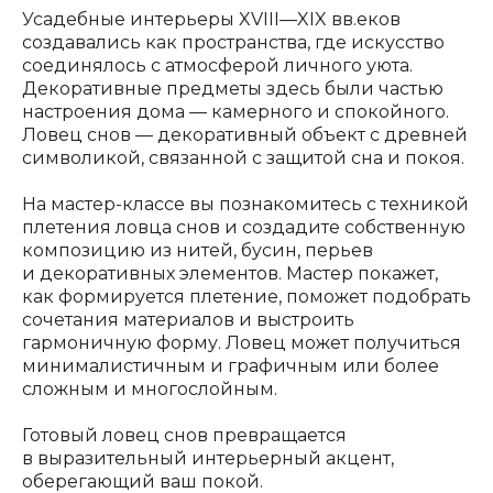
Усадебные интерьеры XVIII—XIX вв.еков
создавались как пространства, где искусство
соединялось с атмосферой личного уюта.
Декоративные предметы здесь были частью
настроения дома — камерного и спокойного.
Ловец снов — декоративный объект с древней
символикой, связанной с защитой сна и покоя.
На мастер-классе вы познакомитесь с техникой
плетения ловца снов и создадите собственную
композицию из нитей, бусин, перьев
и декоративных элементов. Мастер покажет,
как формируется плетение, поможет подобрать
сочетания материалов и выстроить
гармоничную форму. Ловец может получиться
минималистичным и графичным или более
сложным и многослойным.
ОРГАНИЗАТОР:
ООО «Глобал Ивент Солюшнс»
Готовый ловец снов превращается
в выразительный интерьерный акцент,
оберегающий ваш покой.
ОГРН
1257700129720