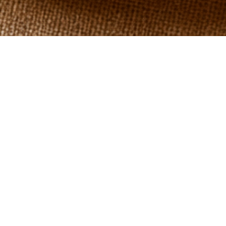
м языком работы мастеров: резные
тного театра, на которых играла
астер-классе вы продолжите эту
кой перед собой.
инии разной глубины и толщины,
унок на заготовку и шаг за шагом