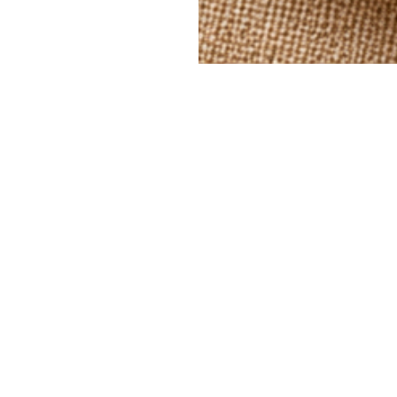
сновным строительным материалом и важны
рамы портретной галереи, подмостки крепос
ь умели превращать в искусство. На этом м
ментом в руках и чистой деревянной тарел
Инструмент касается дерева и оставляет л
ние. Вы начнете с разметки, перенесете рис