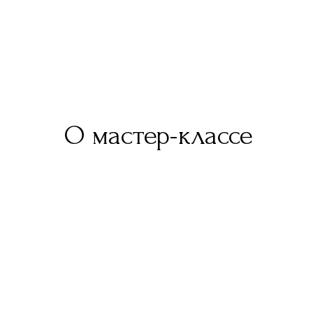
О мастер-классе
В усадьбе Кусково дерево было о
наличники павильонов, золоченые 
Прасковья Жемчугова. Дерево здес
традицию — с раскаленным инстру
Пирография — это рисунок огнем. 
из которых складывается изображе