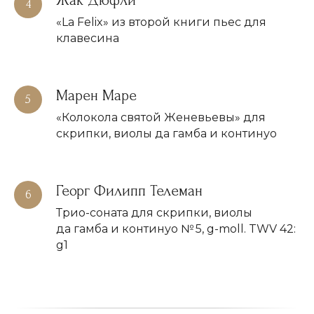
events@art2palace.ru
«La Felix» из второй книги пьес для
клавесина
НАВИГАЦИЯ:
Марен Маре
О проекте
Афиша
«Колокола святой Женевьевы» для
Концерты в
скрипки, виолы да гамба и континуо
Останкино
Концерты в Кусково
Мастер-классы в Кусково
Георг Филипп Телеман
Трио-соната для скрипки, виолы
да гамба и континуо № 5, g-moll. TWV 42:
© 2026 Все права защищены
g1
Политика конфиденциальности
Договор оферты
Согласие на обработку персональных данных