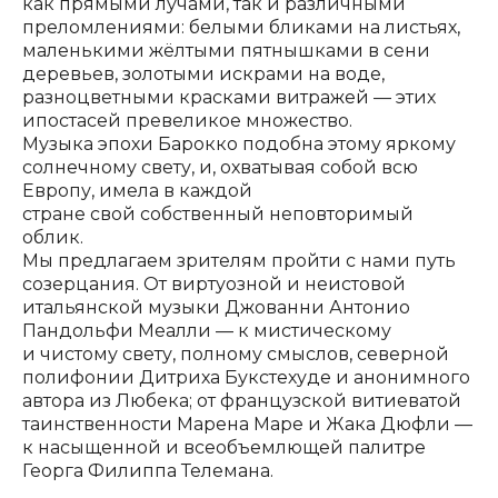
как прямыми лучами, так и различными
преломлениями: белыми бликами на листьях,
маленькими жёлтыми пятнышками в сени
деревьев, золотыми искрами на воде,
разноцветными красками витражей — этих
ипостасей превеликое множество.
Музыка эпохи Барокко подобна этому яркому
солнечному свету, и, охватывая собой всю
Европу, имела в каждой
стране свой собственный неповторимый
облик.
Мы предлагаем зрителям пройти с нами путь
созерцания. От виртуозной и неистовой
итальянской музыки Джованни Антонио
Пандольфи Меалли — к мистическому
и чистому свету, полному смыслов, северной
полифонии Дитриха Букстехуде и анонимного
автора из Любека; от французской витиеватой
таинственности Марена Маре и Жака Дюфли —
к насыщенной и всеобъемлющей палитре
Георга Филиппа Телемана.