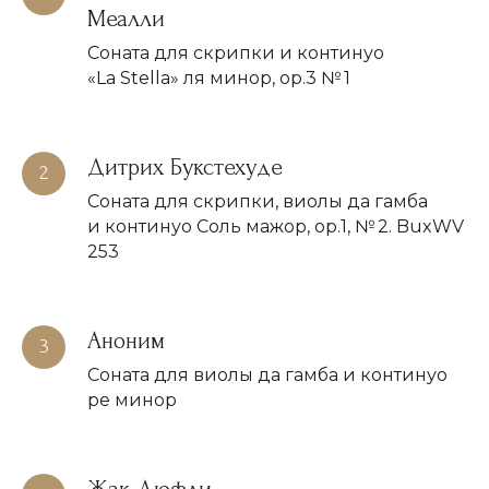
Меалли
Соната для скрипки и континуо
«La Stella» ля минор, op.3 № 1
Дитрих Букстехуде
Соната для скрипки, виолы да гамба
и континуо Соль мажор, op.1, № 2. BuxWV
ОРГАНИЗАТОР:
253
ООО «Глобал Ивент Солюшнс»
ОГРН
1257700129720
Аноним
ИНН
9728152703
КПП
772801001
Соната для виолы да гамба и континуо
ре минор
ПО ВОПРОСАМ СОТРУДНИЧЕСТВА:
+7-905-780-49-70
Жак Дюфли
ПОЧТА: