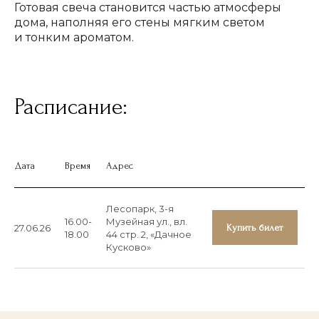
ООО «Глобал Ивент Солюшнс»
Готовая свеча становится частью атмосферы
дома, наполняя его стены мягким светом
и тонким ароматом.
ОГРН
1257700129720
ИНН
9728152703
КПП
772801001
ПО ВОПРОСАМ СОТРУДНИЧЕСТВА:
Расписание:
+7-905-780-49-70
ПОЧТА:
events@art2palace.ru
Дата
Время
Адрес
Лесопарк, 3-я
16.00-
Музейная ул., вл.
27.06.26
Купить билет
18.00
44 стр. 2, «Дачное
НАВИГАЦИЯ:
Кусково»
О проекте
Афиша
Концерты в
Останкино
Концерты в Кусково
Мастер-классы в Кусково