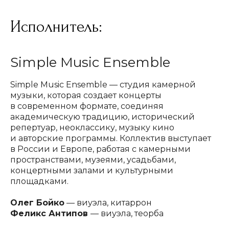
Исполнитель:
ОРГАНИЗАТОР:
ООО «Глобал Ивент Солюшнс»
Simple Music Ensemble
ОГРН
1257700129720
Simple Music Ensemble — студия камерной
ИНН
9728152703
музыки, которая создает концерты
КПП
772801001
в современном формате, соединяя
академическую традицию, исторический
ПО ВОПРОСАМ СОТРУДНИЧЕСТВА:
репертуар, неоклассику, музыку кино
+7-905-780-49-70
и авторские программы. Коллектив выступает
в России и Европе, работая с камерными
ПОЧТА:
пространствами, музеями, усадьбами,
events@art2palace.ru
концертными залами и культурными
площадками.
Олег Бойко
— виуэла, китаррон
Феликс Антипов
— виуэла, теорба
НАВИГАЦИЯ: